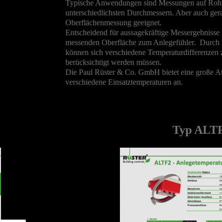
Typische Anwendungen sind Messungen auf Rohre
unterschiedlichsten Durchmessern. Aber auch gera
Oberflächenmessung geeignet.
Entscheidend für aussagekräftige Messergebnisse 
messenden Oberfläche zum Anlegefühler. Durch M
können sich verschiedene Temperaturdifferenzen
berücksichtigt werden müssen.
Die Paul Rüster & Co. GmbH bietet eine große 
verschiedene Einsatztemperaturen an.
Typ ALT