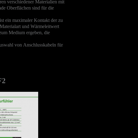
n verschiedener Materialien mit
de Oberflächen sind für die
ist ein maximaler Kontakt der zu
aterialart und Wärmeleitwert
 zum Medium ergeben, die
Auswahl von
Anschlusskabeln für
F2