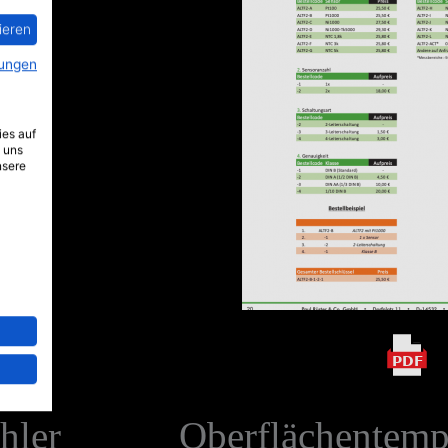
ieren
ungen
ies auf
 uns
nsere
PDF
hler
Oberflächentemp