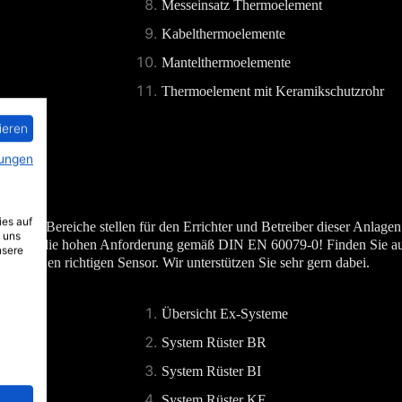
Messeinsatz Thermoelement
Kabelthermoelemente
Mantelthermoelemente
Thermoelement mit Keramikschutzrohr
ieren
ungen
ies auf
hrdete Bereiche stellen für den Errichter und Betreiber dieser Anlage
 uns
n erfüllen die hohen Anforderung gemäß DIN EN 60079-0! Finden Sie a
nsere
Ex) den richtigen Sensor. Wir unterstützen Sie sehr gern dabei.
Übersicht Ex-Systeme
System Rüster BR
System Rüster BI
System Rüster KF