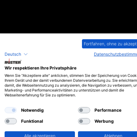
Fortfahren, ohne zu akzept
Deutsch
Datenschutzbestimm
Explosionsschutz
Wir respektieren Ihre Privatsphäre
Wenn Sie "Akzeptiere alle" anklicken, stimmen Sie der Speicherung von Cook
Erhöhte konstruktive Anforderungen für gas- bzw staubexplosionsgefä
Ihrem Gerät und der damit verbundenen Datenverarbeitung zu. Sie erleichtern
Nur zugelassene Temperatursensoren durch akkreditierte Prüfstelle
damit, die Webseitennutzung zu analysieren, die Navigation zu verbessern, u
europäischen und internationalen Zulassungen (ATEX / IECEx & EAC 
Marketing- und Performanceaktivitäten zu unterstützen und damit die
Webseitenerfahrung für Sie zu optimieren.
Notwendig
Performance
Funktional
Werbung
Alle akzeptieren
Ablehnen