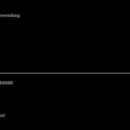
 Anwendung
essum
orf