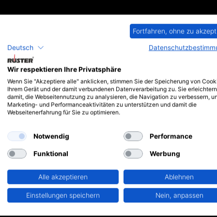
Fortfahren, ohne zu akzept
Deutsch
Datenschutzbestimm
Wir respektieren Ihre Privatsphäre
Wenn Sie "Akzeptiere alle" anklicken, stimmen Sie der Speicherung von Cook
Typ I-BUZ201
Ihrem Gerät und der damit verbundenen Datenverarbeitung zu. Sie erleichtern
damit, die Webseitennutzung zu analysieren, die Navigation zu verbessern, u
Marketing- und Performanceaktivitäten zu unterstützen und damit die
Webseitenerfahrung für Sie zu optimieren.
Notwendig
Performance
Typ I-BUZ221U
Funktional
Werbung
Alle akzeptieren
Ablehnen
Einstellungen speichern
Nein, anpassen