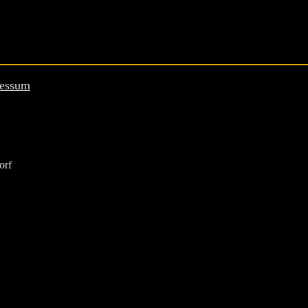
essum
orf