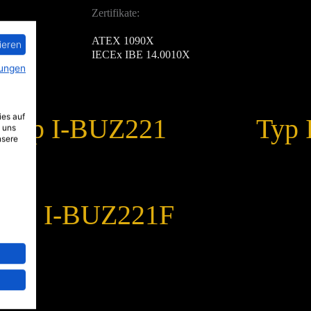
Zertifikate:
ATEX 1090X
ieren
IECEx IBE 14.0010X
ungen
ies auf
Typ I-BUZ221
Typ
 uns
nsere
Typ I-BUZ221F