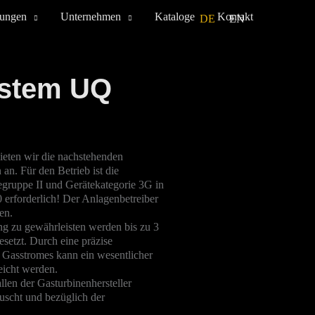
tungen
Unternehmen
Kataloge
Kontakt
DE
EN
ystem UQ
ieten wir die nachstehenden
n. Für den Betrieb ist die
tegruppe II und Gerätekategorie 3G in
erforderlich! Der Anlagenbetreiber
ten.
g zu gewährleisten werden bis zu 3
esetzt.
Durch eine präzise
Gasstromes kann ein wesentlicher
reicht werden.
len der Gasturbinenhersteller
uscht und bezüglich der