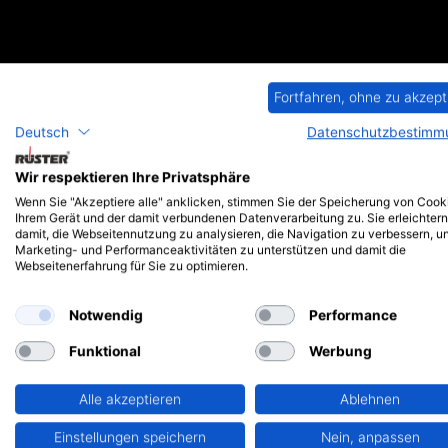
Fortfahren, ohne zu akzept
Deutsch
Datenschutzbestimm
Wir respektieren Ihre Privatsphäre
Typ UQ 0038-0300
T
Wenn Sie "Akzeptiere alle" anklicken, stimmen Sie der Speicherung von Cook
Ihrem Gerät und der damit verbundenen Datenverarbeitung zu. Sie erleichtern
damit, die Webseitennutzung zu analysieren, die Navigation zu verbessern, u
Marketing- und Performanceaktivitäten zu unterstützen und damit die
Webseitenerfahrung für Sie zu optimieren.
Notwendig
Performance
Funktional
Werbung
Typ UQ 0043-0402
Alle akzeptieren
Ablehnen
Einstellungen speichern
Nein, anpassen