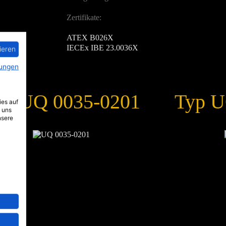
Zertifikate:
ATEX B026X
IECEx IBE 23.0036X
ieren
ungen
yp UQ 0035-0201
Typ U
ies auf
 uns
nsere