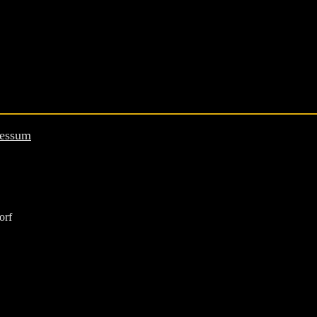
essum
orf