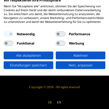
Wir respektieren Ihre Privatsphäre
Wenn Sie "Akzeptiere alle" anklicken, stimmen Sie der Speicherung von
AGB
Cookies auf Ihrem Gerät und der damit verbundenen Datenverarbeitung
zu. Sie erleichtern uns damit, die Webseitennutzung zu analysieren, die
Navigation zu verbessern, unsere Marketing- und Performanceaktivitäten
Datenschutz
zu unterstützen und damit die Webseitenerfahrung für Sie zu optimieren.
Impressum
Notwendig
Performance
Funktional
Werbung
Paul Rüster & Co. GmbH
Dorfplatz 11, D-14532 Stahnsdorf
Alle akzeptieren
Ablehnen
Tel.: +49 (0) 3329 61248-0
info[at]temperatur-berlin.de
Einstellungen speichern
Nein, anpassen
Copyright © 2026 - All rights reserved
DE
EN