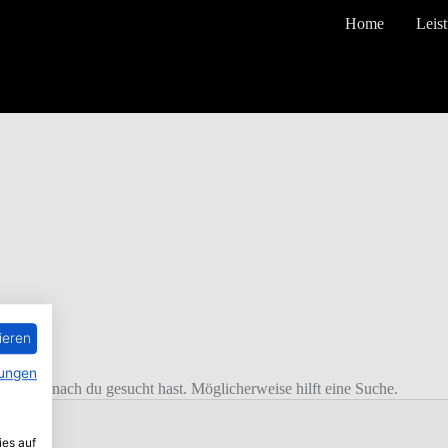
Home
Leis
ieren
ungen
nnten, wonach du gesucht hast. Möglicherweise hilft eine Suche.
ies auf