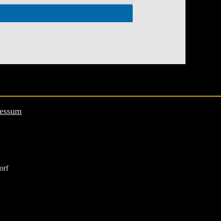
essum
orf