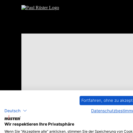
Zum
Inhalt
springen
Suchen
nach:
DE
Fortfahren, ohne zu akzept
Deutsch
Datenschutzbestimm
Es scheint, als ob wir nicht das finden ko
Wir respektieren Ihre Privatsphäre
Wenn Sie "Akzeptiere alle" anklicken, stimmen Sie der Speicherung von Cook