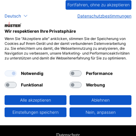
senden wir Ihnen bei Interesse gern einen Eintrittscode für ein kostenloses
Fortfahren, ohne zu akzeptieren
Ticket.
Das Rüster-Team freut sich über Ihren Besuch!
Deutsch
Datenschutzbestimmungen
Veranstaltungsort:
Wir respektieren Ihre Privatsphäre
Messe Berlin
Messedamm 22
Wenn Sie "Akzeptiere alle" anklicken, stimmen Sie der Speicherung von
Cookies auf Ihrem Gerät und der damit verbundenen Datenverarbeitung
14055 Berlin
zu. Sie erleichtern uns damit, die Webseitennutzung zu analysieren, die
Halle 18, Stand 160
Navigation zu verbessern, unsere Marketing- und Performanceaktivitäten
Eingang Nord, Halle 18-23
zu unterstützen und damit die Webseitenerfahrung für Sie zu optimieren.
U Theodor-Heuss-Platz, S Messe Nord
Kontaktinformation:
Notwendig
Performance
Telefon: +49 3329 61248-0
E-Mail: info@temperatur-berlin.de
Funktional
Werbung
Alle akzeptieren
Ablehnen
Einstellungen speichern
Nein, anpassen
AGB
Datenschutz