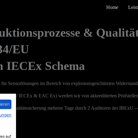
Home
Leis
duktionsprozesse & Qualit
/34/EU
n IECEx Schema
er für Sensorlösungen im Bereich von explosionsgeschützten Widerst
en (ATEX / IECEx & EAC Ex) werden wir von akkreditierten Prüfstelle
ieren
 der Qualitätssicherung mehrere Tage durch 2 Auditoren der IBExU — I
ungen
ies auf