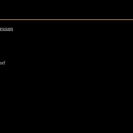
essum
orf