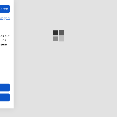
ieren
ungen
ies auf
 uns
nsere