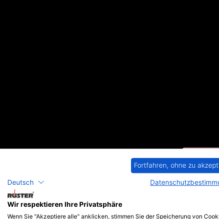
Zum
Inhalt
springen
Fortfahren, ohne zu akzept
Deutsch
Datenschutzbestimm
Wir respektieren Ihre Privatsphäre
Wenn Sie "Akzeptiere alle" anklicken, stimmen Sie der Speicherung von Cook